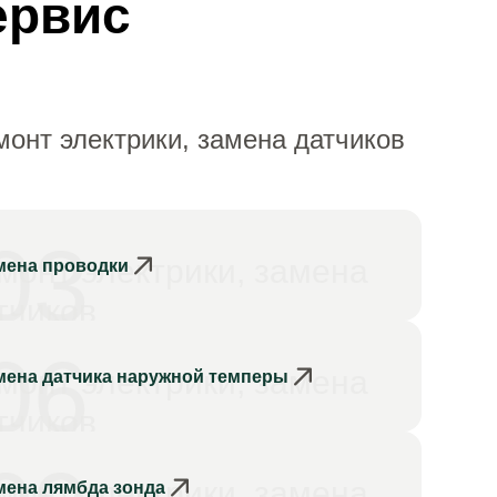
ервис
онт электрики, замена датчиков
03
монт электрики, замена
мена проводки
тчиков
06
монт электрики, замена
мена датчика наружной темперы
тчиков
монт электрики, замена
мена лямбда зонда