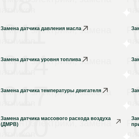
08
датчиков
да
011
Ремонт электрики, замена
Ре
Замена датчика давления масла
За
датчиков
да
014
Ремонт электрики, замена
Ре
Замена датчика уровня топлива
За
датчиков
да
017
Ремонт электрики, замена
Ре
Замена датчика температуры двигателя
За
датчиков
да
020
Замена датчика массового расхода воздуха
За
Ремонт электрики, замена
Ре
(ДМРВ)
пр
датчиков
да