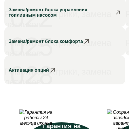
022
Замена/ремонт блока управления
Ремонт электрики, замена
топливным насосом
датчиков
025
Ремонт электрики, замена
Замена/ремонт блока комфорта
датчиков
028
Ремонт электрики, замена
Активация опций
датчиков
Гарантия на