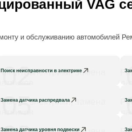
цированный VAG с
монту и обслуживанию автомобилей Рем
02
Ремонт электрики, замена
Ре
Поиск неисправности в электрике
За
датчиков
да
05
Ремонт электрики, замена
Ре
Замена датчика распредвала
За
датчиков
да
Ремонт электрики, замена
Ре
Замена датчика уровня подвески
За