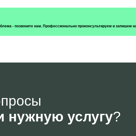
роблема - позвоните нам. Профессионально проконсультируем и запишем н
опросы
и нужную услугу
?