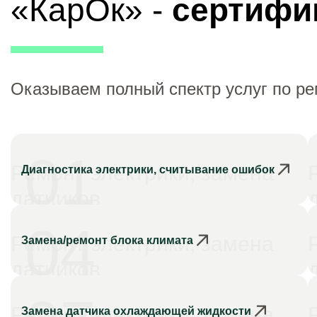
«КарОк» -
сертифи
Оказываем полный спектр услуг по ре
01
Ремонт электрики, замена
Диагностика электрики, считывание ошибок
датчиков
04
Ремонт электрики, замена
Замена/ремонт блока климата
датчиков
Ремонт электрики, замена
Замена датчика охлаждающей жидкости