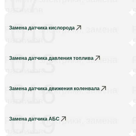
07
датчиков
010
Ремонт электрики, замена
Замена датчика кислорода
датчиков
013
Ремонт электрики, замена
Замена датчика давления топлива
датчиков
016
Ремонт электрики, замена
Замена датчика движения коленвала
датчиков
019
Ремонт электрики, замена
Замена датчика АБС
датчиков