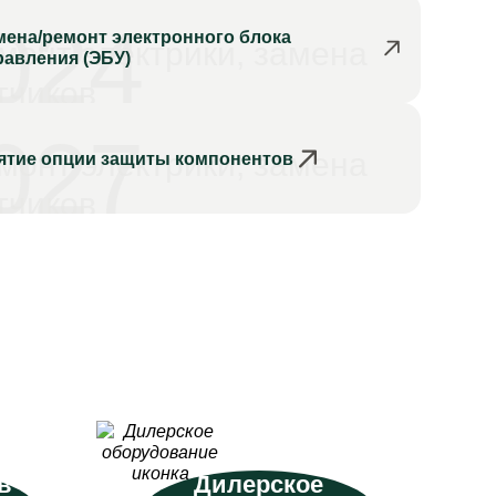
024
мена/ремонт электронного блока
монт электрики, замена
равления (ЭБУ)
тчиков
027
монт электрики, замена
ятие опции защиты компонентов
тчиков
в
Дилерское