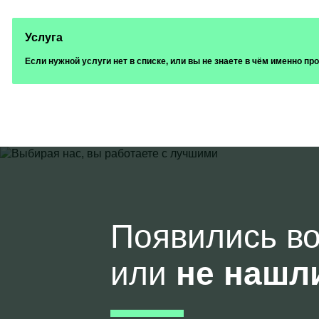
Услуга
Если нужной услуги нет в списке, или вы не знаете в чём именно п
Появились в
или
не нашл