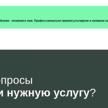
роблема - позвоните нам. Профессионально проконсультируем и запишем н
опросы
и нужную услугу
?