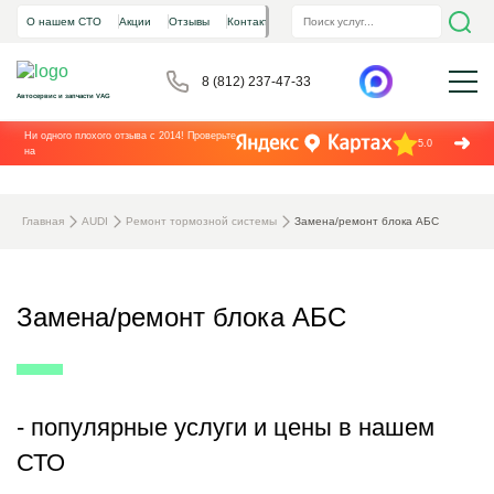
О нашем СТО
Акции
Отзывы
Контакты
8 (812) 237-47-33
Автосервис и запчасти VAG
Ни одного плохого отзыва с 2014! Проверьте
5.0
на
Главная
AUDI
Ремонт тормозной системы
Замена/ремонт блока АБС
Замена/ремонт блока АБС
- популярные услуги и цены в нашем
СТО