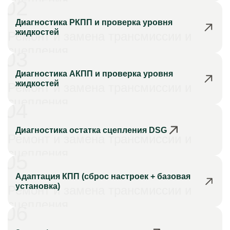
02
Диагностика РКПП и проверка уровня
жидкостей
Ремонт и замена трансмиссии и
сцепления
03
Диагностика АКПП и проверка уровня
жидкостей
Ремонт и замена трансмиссии и
сцепления
04
Диагностика остатка сцепления DSG
Ремонт и замена трансмиссии и
сцепления
05
Адаптация КПП (сброс настроек + базовая
установка)
Ремонт и замена трансмиссии и
сцепления
06