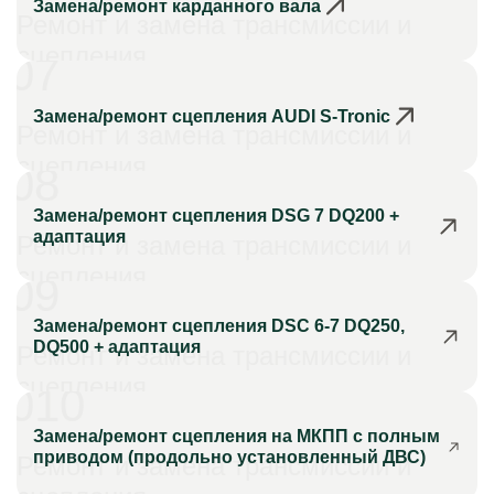
Замена/ремонт карданного вала
Ремонт и замена трансмиссии и
сцепления
07
Замена/ремонт сцепления AUDI S-Tronic
Ремонт и замена трансмиссии и
сцепления
08
Замена/ремонт сцепления DSG 7 DQ200 +
адаптация
Ремонт и замена трансмиссии и
сцепления
09
Замена/ремонт сцепления DSC 6-7 DQ250,
DQ500 + адаптация
Ремонт и замена трансмиссии и
сцепления
010
Замена/ремонт сцепления на МКПП с полным
приводом (продольно установленный ДВС)
Ремонт и замена трансмиссии и