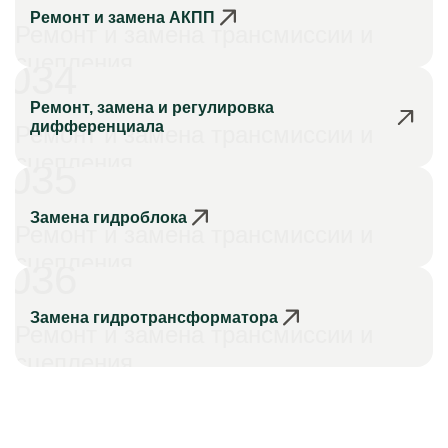
Ремонт и замена АКПП
Ремонт и замена трансмиссии и
сцепления
034
Ремонт, замена и регулировка
дифференциала
Ремонт и замена трансмиссии и
сцепления
035
Замена гидроблока
Ремонт и замена трансмиссии и
сцепления
036
Замена гидротрансформатора
Ремонт и замена трансмиссии и
сцепления