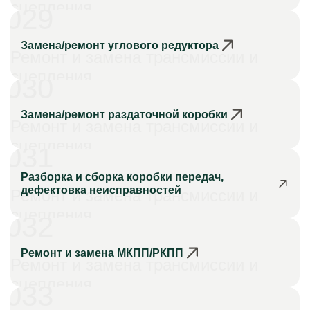
сцепления
029
Замена/ремонт углового редуктора
Ремонт и замена трансмиссии и
сцепления
030
Замена/ремонт раздаточной коробки
Ремонт и замена трансмиссии и
сцепления
031
Разборка и сборка коробки передач,
дефектовка неисправностей
Ремонт и замена трансмиссии и
сцепления
032
Ремонт и замена МКПП/РКПП
Ремонт и замена трансмиссии и
сцепления
033