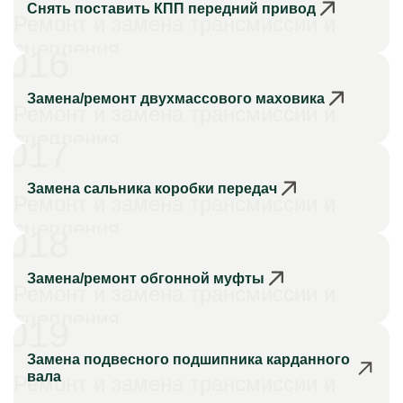
Снять поставить КПП передний привод
Ремонт и замена трансмиссии и
сцепления
016
Замена/ремонт двухмассового маховика
Ремонт и замена трансмиссии и
сцепления
017
Замена сальника коробки передач
Ремонт и замена трансмиссии и
сцепления
018
Замена/ремонт обгонной муфты
Ремонт и замена трансмиссии и
сцепления
019
Замена подвесного подшипника карданного
вала
Ремонт и замена трансмиссии и