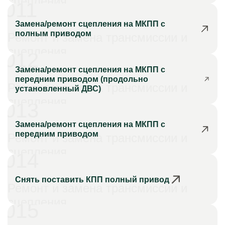
сцепления
011
Замена/ремонт сцепления на МКПП с
полным приводом
Ремонт и замена трансмиссии и
сцепления
012
Замена/ремонт сцепления на МКПП с
передним приводом (продольно
Ремонт и замена трансмиссии и
установленный ДВС)
сцепления
013
Замена/ремонт сцепления на МКПП с
передним приводом
Ремонт и замена трансмиссии и
сцепления
014
Снять поставить КПП полный привод
Ремонт и замена трансмиссии и
сцепления
015