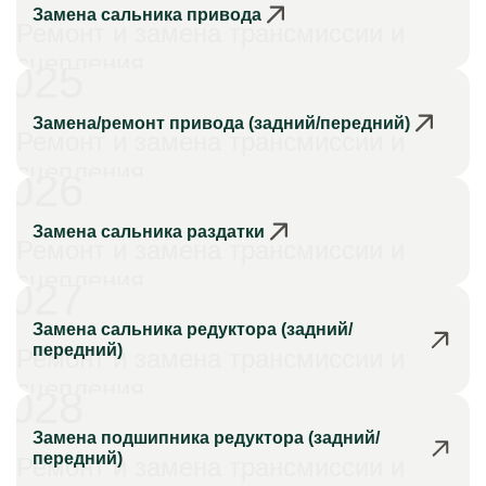
Замена сальника привода
Ремонт и замена трансмиссии и
сцепления
025
Замена/ремонт привода (задний/передний)
Ремонт и замена трансмиссии и
сцепления
026
Замена сальника раздатки
Ремонт и замена трансмиссии и
сцепления
027
Замена сальника редуктора (задний/
передний)
Ремонт и замена трансмиссии и
сцепления
028
Замена подшипника редуктора (задний/
передний)
Ремонт и замена трансмиссии и