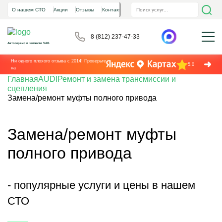
О нашем СТО
Акции
Отзывы
Контакты
8 (812) 237-47-33
Автосервис и запчасти VAG
Ни одного плохого отзыва с 2014! Проверьте
5.0
на
Главная
AUDI
Ремонт и замена трансмиссии и
сцепления
Замена/ремонт муфты полного привода
Замена/ремонт муфты
полного привода
- популярные услуги и цены в нашем
СТО