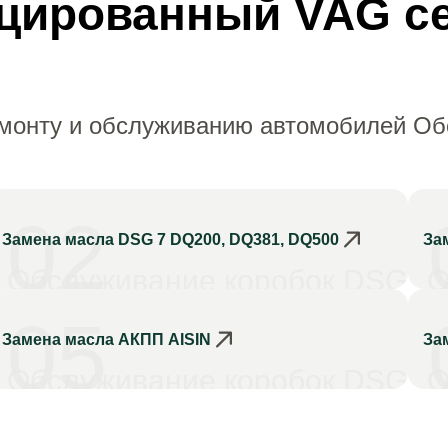
цированный VAG с
емонту и обслуживанию автомобилей О
02
Замена масла DSG 7 DQ200, DQ381, DQ500
За
Обслуживание коробок DSG
О
05
Замена масла АКПП AISIN
За
Обслуживание коробок DSG
О