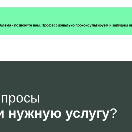
роблема - позвоните нам. Профессионально проконсультируем и запишем н
опросы
и нужную услугу
?