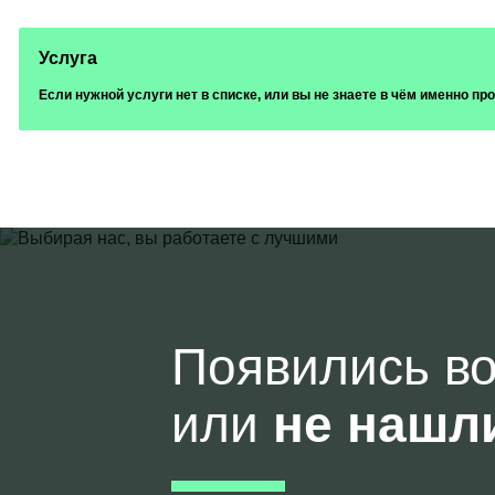
Услуга
Если нужной услуги нет в списке, или вы не знаете в чём именно п
Появились в
или
не нашл