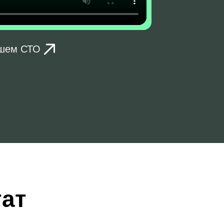
ашем СТО
тат