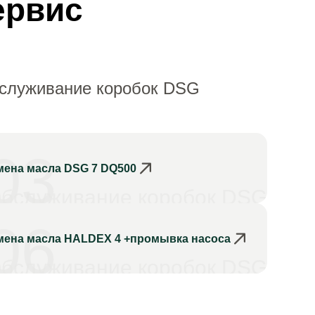
ервис
бслуживание коробок DSG
03
мена масла DSG 7 DQ500
бслуживание коробок DSG
06
мена масла HALDEX 4 +промывка насоса
бслуживание коробок DSG