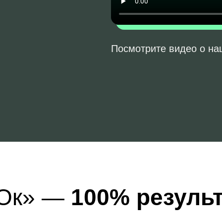
Посмотрите видео о н
рОк» —
100% резуль