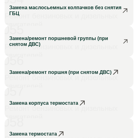
Замена маслосьемных колпачков без снятия
ГБЦ
Ремонт бензиновых и дизельных
двигателей
055
Замена/ремонт поршневой группы (при
снятом ДВС)
Ремонт бензиновых и дизельных
двигателей
056
Замена/ремонт поршня (при снятом ДВС)
Ремонт бензиновых и дизельных
двигателей
057
Замена корпуса термостата
Ремонт бензиновых и дизельных
двигателей
058
Замена термостата