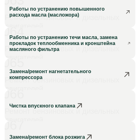
063
Работы по устранению повышенного
расхода масла (масложора)
Ремонт бензиновых и дизельных
двигателей
064
Работы по устранению течи масла, замена
прокладок теплообменника и кронштейна
Ремонт бензиновых и дизельных
масляного фильтра
двигателей
065
Замена/ремонт нагнетательного
компрессора
Ремонт бензиновых и дизельных
двигателей
066
Чистка впускного клапана
Ремонт бензиновых и дизельных
двигателей
067
Замена/ремонт блока розжига