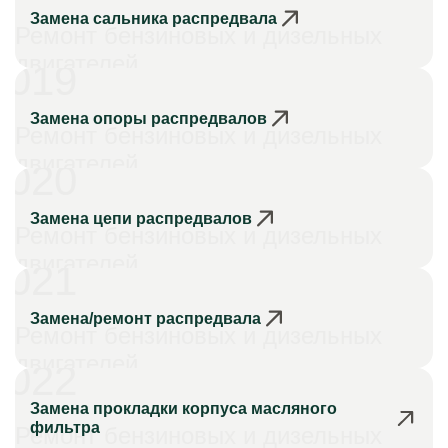
Замена сальника распредвала
Ремонт бензиновых и дизельных
двигателей
019
Замена опоры распредвалов
Ремонт бензиновых и дизельных
двигателей
020
Замена цепи распредвалов
Ремонт бензиновых и дизельных
двигателей
021
Замена/ремонт распредвала
Ремонт бензиновых и дизельных
двигателей
022
Замена прокладки корпуса масляного
фильтра
Ремонт бензиновых и дизельных