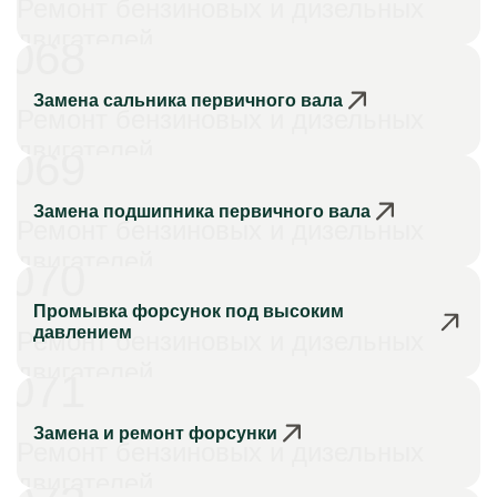
Ремонт бензиновых и дизельных
двигателей
068
Замена сальника первичного вала
Ремонт бензиновых и дизельных
двигателей
069
Замена подшипника первичного вала
Ремонт бензиновых и дизельных
двигателей
070
Промывка форсунок под высоким
давлением
Ремонт бензиновых и дизельных
двигателей
071
Замена и ремонт форсунки
Ремонт бензиновых и дизельных
двигателей