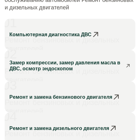
обслуживанию автомобилей Ремонт бензиновых
и дизельных двигателей
01
Компьютерная диагностика ДВС
Ремонт бензиновых и дизельных
двигателей
02
Замер компрессии, замер давления масла в
ДВС, осмотр эндоскопом
Ремонт бензиновых и дизельных
двигателей
03
Ремонт и замена бензинового двигателя
Ремонт бензиновых и дизельных
двигателей
04
Ремонт и замена дизельного двигателя
Ремонт бензиновых и дизельных