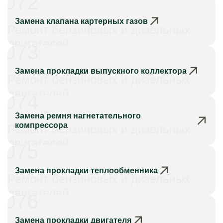
072
Замена клапана картерных газов
Ремонт бензиновых и дизельных
двигателей
073
Замена прокладки выпускного коллектора
Ремонт бензиновых и дизельных
двигателей
074
Замена ремня нагнетательного
компрессора
Ремонт бензиновых и дизельных
двигателей
075
Замена прокладки теплообменника
Ремонт бензиновых и дизельных
двигателей
076
Замена прокладки двигателя