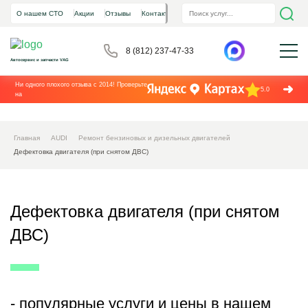
О нашем СТО
Акции
Отзывы
Контакты
8 (812) 237-47-33
Автосервис и запчасти VAG
Ни одного плохого отзыва с 2014! Проверьте
5.0
на
Главная
AUDI
Ремонт бензиновых и дизельных двигателей
Дефектовка двигателя (при снятом ДВС)
Дефектовка двигателя (при снятом
ДВС)
- популярные услуги и цены в нашем