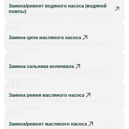
Замена/ремонт водяного насоса (водяной
помпы)
Ремонт бензиновых и дизельных
двигателей
046
Замена цепи масляного насоса
Ремонт бензиновых и дизельных
двигателей
047
Замена сальника коленвала
Ремонт бензиновых и дизельных
двигателей
048
Замена ремня масляного насоса
Ремонт бензиновых и дизельных
двигателей
049
Замена/ремонт масляного насоса
Ремонт бензиновых и дизельных