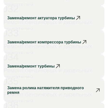
двигателей
032
Замена/ремонт актуатора турбины
Ремонт бензиновых и дизельных
двигателей
033
Замена/ремонт компрессора турбины
Ремонт бензиновых и дизельных
двигателей
034
Замена/ремонт турбины
Ремонт бензиновых и дизельных
двигателей
035
Замена ролика натяжителя приводного
ремня
Ремонт бензиновых и дизельных
двигателей
036