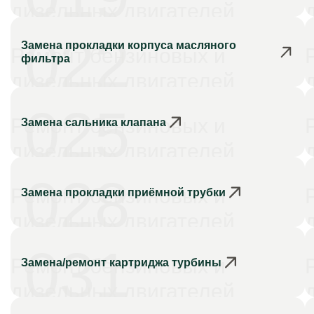
дизельных двигателей
022
Замена прокладки корпуса масляного
Ремонт бензиновых и
фильтра
дизельных двигателей
025
Ремонт бензиновых и
Замена сальника клапана
дизельных двигателей
028
Ремонт бензиновых и
Замена прокладки приёмной трубки
дизельных двигателей
031
Ремонт бензиновых и
Замена/ремонт картриджа турбины
дизельных двигателей