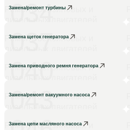
034
Ремонт бензиновых и
Замена/ремонт турбины
дизельных двигателей
037
Ремонт бензиновых и
Замена щеток генератора
дизельных двигателей
040
Ремонт бензиновых и
Замена приводного ремня генератора
дизельных двигателей
043
Ремонт бензиновых и
Замена/ремонт вакуумного насоса
дизельных двигателей
046
Ремонт бензиновых и
Замена цепи масляного насоса