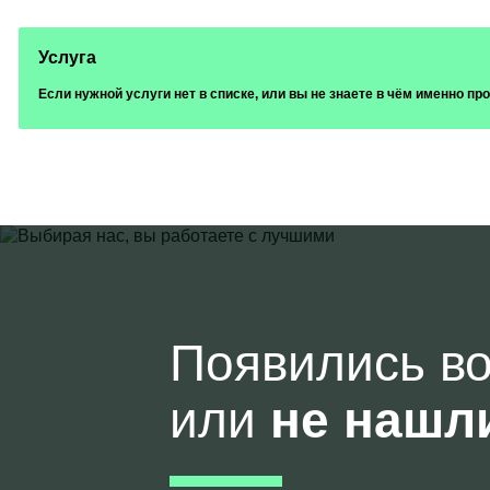
Услуга
Если нужной услуги нет в списке, или вы не знаете в чём именно п
Появились в
или
не нашл