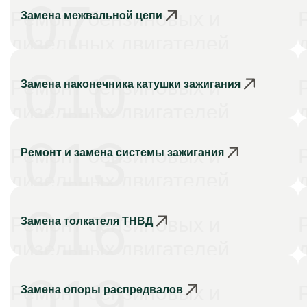
07
Ремонт бензиновых и
Замена межвальной цепи
дизельных двигателей
010
Ремонт бензиновых и
Замена наконечника катушки зажигания
дизельных двигателей
013
Ремонт бензиновых и
Ремонт и замена системы зажигания
дизельных двигателей
016
Ремонт бензиновых и
Замена толкателя ТНВД
дизельных двигателей
019
Ремонт бензиновых и
Замена опоры распредвалов