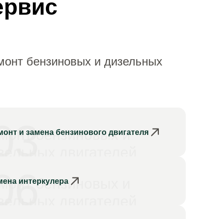
ервис
монт бензиновых и дизельных
03
монт бензиновых и
монт и замена бензинового двигателя
зельных двигателей
06
монт бензиновых и
мена интеркулера
зельных двигателей