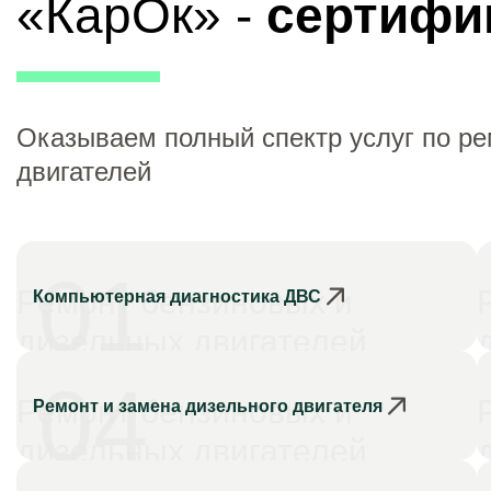
«КарОк» -
сертифи
Оказываем полный спектр услуг по р
двигателей
01
Ремонт бензиновых и
Компьютерная диагностика ДВС
дизельных двигателей
04
Ремонт бензиновых и
Ремонт и замена дизельного двигателя
дизельных двигателей