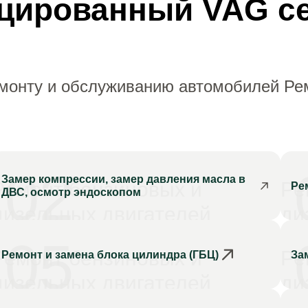
цированный VAG с
емонту и обслуживанию автомобилей Ре
02
Замер компрессии, замер давления масла в
Ремонт бензиновых и
Ре
Ре
ДВС, осмотр эндоскопом
дизельных двигателей
ди
05
Ремонт бензиновых и
Ре
Ремонт и замена блока цилиндра (ГБЦ)
За
дизельных двигателей
ди