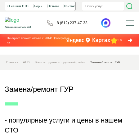
О нашем СТО
Акции
Отзывы
Контакты
8 (812) 237-47-33
Автосервис и запчасти VAG
Ни одного плохого отзыва с 2014! Проверьте
5.0
на
Главная
AUDI
Ремонт рулевого, рулевой рейки
Замена/ремонт ГУР
Замена/ремонт ГУР
- популярные услуги и цены в нашем
СТО