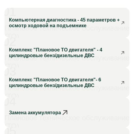
01
Компьютерная диагностика - 45 параметров +
осмотр ходовой на подъемнике
Плановое техническое обслуживание
(ТО)
02
Комплекс "Плановое ТО двигателя" - 4
цилиндровые бенз/дизельные ДВС
Плановое техническое обслуживание
(ТО)
03
Комплекс "Плановое ТО двигателя"- 6
цилиндровые бенз/дизельные ДВС
Плановое техническое обслуживание
(ТО)
04
Замена аккумулятора
Плановое техническое обслуживание
(ТО)
05