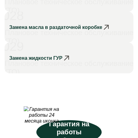
Плановое техническое обслуживание
(ТО)
028
Замена масла в раздаточной коробке
Плановое техническое обслуживание
(ТО)
029
Замена жидкости ГУР
Плановое техническое обслуживание
(ТО)
Гарантия на
работы