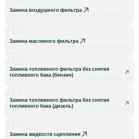
Замена воздушного фильтра
Плановое техническое обслуживание
(ТО)
015
Замена масляного фильтра
Плановое техническое обслуживание
(ТО)
016
Замена топливного фильтра без снятия
топливного бака (бензин)
Плановое техническое обслуживание
(ТО)
017
Замена топливного фильтра без снятия
топливного бака (дизель)
Плановое техническое обслуживание
(ТО)
018
Замена жидкости сцепления