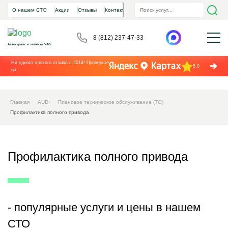
О нашем СТО
Акции
Отзывы
Контакты
8 (812) 237-47-33
Автосервис и запчасти VAG
Ни одного плохого отзыва с 2014! Проверьте
5.0
на
Главная
AUDI
Плановое техническое обслуживание (ТО)
Профилактика полного привода
Профилактика полного привода
- популярные услуги и цены в нашем
СТО