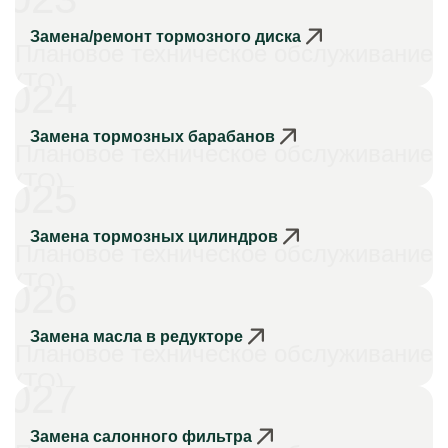
Замена/ремонт тормозного диска
Плановое техническое обслуживание
(ТО)
024
Замена тормозных барабанов
Плановое техническое обслуживание
(ТО)
025
Замена тормозных цилиндров
Плановое техническое обслуживание
(ТО)
026
Замена масла в редукторе
Плановое техническое обслуживание
(ТО)
027
Замена салонного фильтра