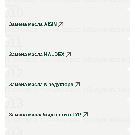
(ТО)
010
Замена масла AISIN
Плановое техническое обслуживание
(ТО)
011
Замена масла HALDEX
Плановое техническое обслуживание
(ТО)
012
Замена масла в редукторе
Плановое техническое обслуживание
(ТО)
013
Замена масла/жидкости в ГУР
Плановое техническое обслуживание
(ТО)
014