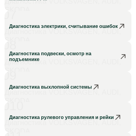
Диагностика VOLKSVAGEN, AUDI,
SKODA
07
Диагностика электрики, считывание ошибок
Диагностика VOLKSVAGEN, AUDI,
SKODA
08
Диагностика подвески, осмотр на
подъемнике
Диагностика VOLKSVAGEN, AUDI,
SKODA
09
Диагностика выхлопной системы
Диагностика VOLKSVAGEN, AUDI,
SKODA
010
Диагностика рулевого управления и рейки
Диагностика VOLKSVAGEN, AUDI,
SKODA