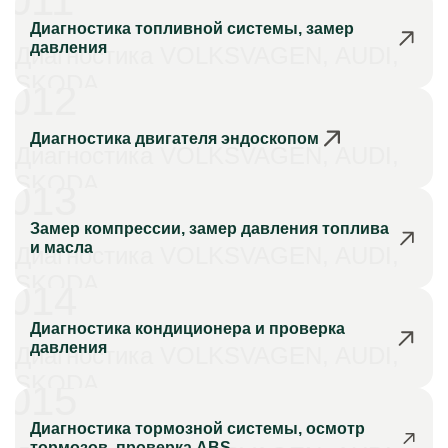
011
Диагностика топливной системы, замер
давления
Диагностика VOLKSVAGEN, AUDI,
SKODA
012
Диагностика двигателя эндоскопом
Диагностика VOLKSVAGEN, AUDI,
SKODA
013
Замер компрессии, замер давления топлива
и масла
Диагностика VOLKSVAGEN, AUDI,
SKODA
014
Диагностика кондиционера и проверка
давления
Диагностика VOLKSVAGEN, AUDI,
SKODA
015
Диагностика тормозной системы, осмотр
тормозов, проверка ABS