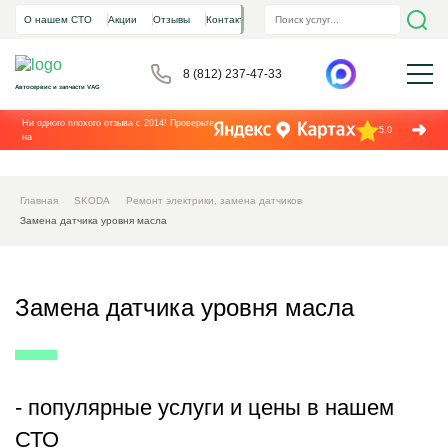
О нашем СТО
Акции
Отзывы
Контакты
8 (812) 237-47-33
Автосервис и запчасти VAG
Ни одного плохого отзыва с 2014! Проверьте
5.0
на
Главная
SKODA
Ремонт электрики, замена датчиков
Замена датчика уровня масла
Замена датчика уровня масла
- популярные услуги и цены в нашем
СТО