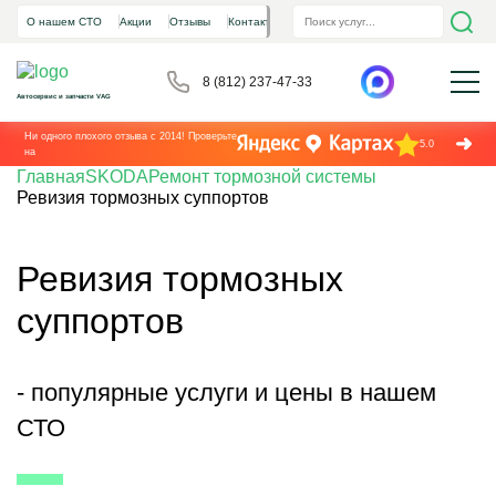
О нашем СТО
Акции
Отзывы
Контакты
8 (812) 237-47-33
Автосервис и запчасти VAG
Ни одного плохого отзыва с 2014! Проверьте
5.0
на
Главная
SKODA
Ремонт тормозной системы
Ревизия тормозных суппортов
Ревизия тормозных
суппортов
- популярные услуги и цены в нашем
СТО