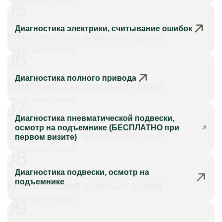
диагностика
05
Диагностика электрики, считывание ошибок
Комплексная компьютерная
диагностика
06
Диагностика полного привода
Комплексная компьютерная
диагностика
07
Диагностика пневматической подвески,
осмотр на подъемнике (БЕСПЛАТНО при
Комплексная компьютерная
первом визите)
диагностика
08
Диагностика подвески, осмотр на
подъемнике
Комплексная компьютерная
диагностика
09