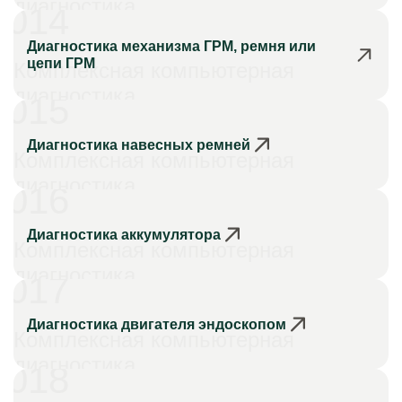
диагностика
014
Диагностика механизма ГРМ, ремня или
цепи ГРМ
Комплексная компьютерная
диагностика
015
Диагностика навесных ремней
Комплексная компьютерная
диагностика
016
Диагностика аккумулятора
Комплексная компьютерная
диагностика
017
Диагностика двигателя эндоскопом
Комплексная компьютерная
диагностика
018