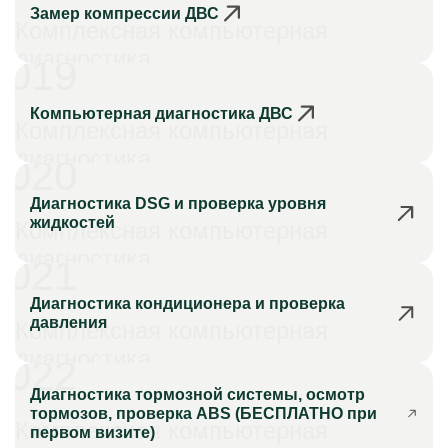
Замер компрессии ДВС
Комплексная компьютерная
диагностика
019
Компьютерная диагностика ДВС
Комплексная компьютерная
диагностика
020
Диагностика DSG и проверка уровня
жидкостей
Комплексная компьютерная
диагностика
021
Диагностика кондиционера и проверка
давления
Комплексная компьютерная
диагностика
022
Диагностика тормозной системы, осмотр
тормозов, проверка ABS (БЕСПЛАТНО при
Комплексная компьютерная
первом визите)