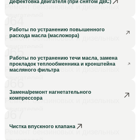
Дефектовка двигателя (при снятом ДВС)
Ремонт бензиновых и дизельных
двигателей
064
Работы по устранению повышенного
расхода масла (масложора)
Ремонт бензиновых и дизельных
двигателей
065
Работы по устранению течи масла, замена
прокладок теплообменника и кронштейна
Ремонт бензиновых и дизельных
масляного фильтра
двигателей
066
Замена/ремонт нагнетательного
компрессора
Ремонт бензиновых и дизельных
двигателей
067
Чистка впускного клапана
Ремонт бензиновых и дизельных