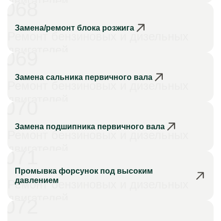
двигателей
068
Замена/ремонт блока розжига
Ремонт бензиновых и дизельных
двигателей
069
Замена сальника первичного вала
Ремонт бензиновых и дизельных
двигателей
070
Замена подшипника первичного вала
Ремонт бензиновых и дизельных
двигателей
071
Промывка форсунок под высоким
давлением
Ремонт бензиновых и дизельных
двигателей
072