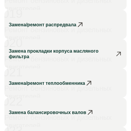
Ремонт бензиновых и дизельных
двигателей
019
Замена/ремонт распредвала
Ремонт бензиновых и дизельных
двигателей
020
Замена прокладки корпуса масляного
фильтра
Ремонт бензиновых и дизельных
двигателей
021
Замена/ремонт теплообменника
Ремонт бензиновых и дизельных
двигателей
022
Замена балансировочных валов
Ремонт бензиновых и дизельных
двигателей
023