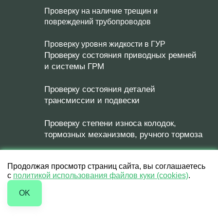
Проверку на наличие трещин и
повреждений трубопроводов
Проверку уровня жидкости в ГУР
Проверку состояния приводных ремней
и системы ГРМ
Проверку состояния деталей
трансмиссии и подвески
Проверку степени износа колодок,
тормозных механизмов, ручного тормоза
Проверку креплений двигателя и
Продолжая просмотр страниц сайта, вы соглашаетесь
трансмиссии
с
политикой использования файлов куки (cookies)
.
Проверку отсутствия утечек масла и
OK
рабочих жидкостей