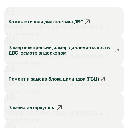
01
Компьютерная диагностика ДВС
Ремонт бензиновых и дизельных
двигателей
02
Замер компрессии, замер давления масла в
ДВС, осмотр эндоскопом
Ремонт бензиновых и дизельных
двигателей
03
Ремонт и замена блока цилиндра (ГБЦ)
Ремонт бензиновых и дизельных
двигателей
04
Замена интеркулера
Ремонт бензиновых и дизельных
двигателей
05