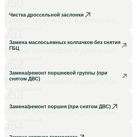
050
Чистка дроссельной заслонки
Ремонт бензиновых и дизельных
двигателей
051
Замена маслосьемных колпачков без снятия
ГБЦ
Ремонт бензиновых и дизельных
двигателей
052
Замена/ремонт поршневой группы (при
снятом ДВС)
Ремонт бензиновых и дизельных
двигателей
053
Замена/ремонт поршня (при снятом ДВС)
Ремонт бензиновых и дизельных
двигателей
054