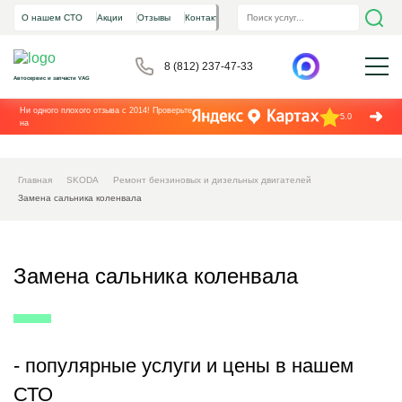
О нашем СТО
Акции
Отзывы
Контакты
8 (812) 237-47-33
Автосервис и запчасти VAG
Ни одного плохого отзыва с 2014! Проверьте
5.0
на
Главная
SKODA
Ремонт бензиновых и дизельных двигателей
Замена сальника коленвала
Замена сальника коленвала
- популярные услуги и цены в нашем
СТО