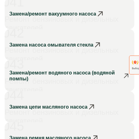
041
Замена/ремонт вакуумного насоса
Ремонт бензиновых и дизельных
двигателей
042
Замена насоса омывателя стекла
Ремонт бензиновых и дизельных
двигателей
043
Замена/ремонт водяного насоса (водяной
помпы)
Ремонт бензиновых и дизельных
двигателей
044
Замена цепи масляного насоса
Ремонт бензиновых и дизельных
двигателей
045
Замена ремня масляного насоса