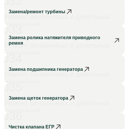
032
Замена/ремонт турбины
Ремонт бензиновых и дизельных
двигателей
033
Замена ролика натяжителя приводного
ремня
Ремонт бензиновых и дизельных
двигателей
034
Замена подшипника генератора
Ремонт бензиновых и дизельных
двигателей
035
Замена щеток генератора
Ремонт бензиновых и дизельных
двигателей
036
Чистка клапана ЕГР