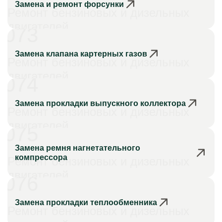
Замена и ремонт форсунки
Ремонт бензиновых и дизельных
двигателей
073
Замена клапана картерных газов
Ремонт бензиновых и дизельных
двигателей
074
Замена прокладки выпускного коллектора
Ремонт бензиновых и дизельных
двигателей
075
Замена ремня нагнетательного
компрессора
Ремонт бензиновых и дизельных
двигателей
076
Замена прокладки теплообменника
Ремонт бензиновых и дизельных