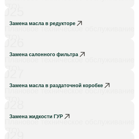
(ТО)
025
Замена масла в редукторе
Плановое техническое обслуживание
(ТО)
026
Замена салонного фильтра
Плановое техническое обслуживание
(ТО)
027
Замена масла в раздаточной коробке
Плановое техническое обслуживание
(ТО)
028
Замена жидкости ГУР
Плановое техническое обслуживание
(ТО)
029