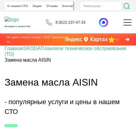
О нашем СТО
Акции
Отзывы
Контакты
8 (812) 237-47-33
Автосервис и запчасти VAG
Ни одного плохого отзыва с 2014! Проверьте
5.0
на
Главная
SKODA
Плановое техническое обслуживание
(ТО)
Замена масла AISIN
Замена масла AISIN
- популярные услуги и цены в нашем
СТО