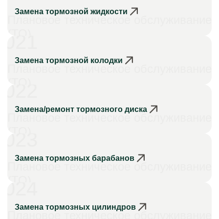
Замена тормозной жидкости
Плановое техническое обслуживание
(ТО)
021
Замена тормозной колодки
Плановое техническое обслуживание
(ТО)
022
Замена/ремонт тормозного диска
Плановое техническое обслуживание
(ТО)
023
Замена тормозных барабанов
Плановое техническое обслуживание
(ТО)
024
Замена тормозных цилиндров
Плановое техническое обслуживание