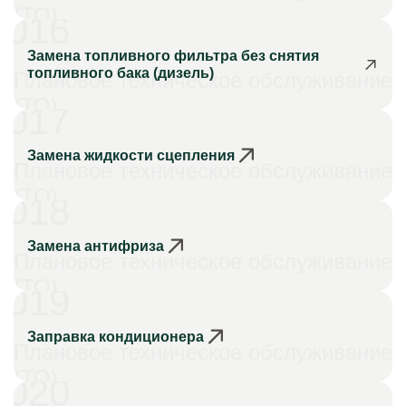
(ТО)
016
Замена топливного фильтра без снятия
топливного бака (дизель)
Плановое техническое обслуживание
(ТО)
017
Замена жидкости сцепления
Плановое техническое обслуживание
(ТО)
018
Замена антифриза
Плановое техническое обслуживание
(ТО)
019
Заправка кондиционера
Плановое техническое обслуживание
(ТО)
020