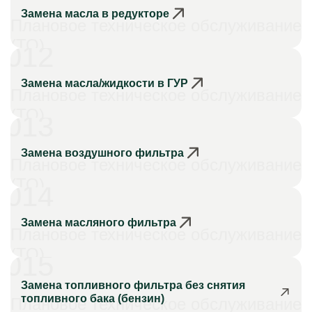
Замена масла в редукторе
Плановое техническое обслуживание
(ТО)
012
Замена масла/жидкости в ГУР
Плановое техническое обслуживание
(ТО)
013
Замена воздушного фильтра
Плановое техническое обслуживание
(ТО)
014
Замена масляного фильтра
Плановое техническое обслуживание
(ТО)
015
Замена топливного фильтра без снятия
топливного бака (бензин)
Плановое техническое обслуживание