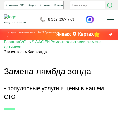
О нашем СТО
Акции
Отзывы
Контакты
8 (812) 237-47-33
Автосервис и запчасти VAG
Ни одного плохого отзыва с 2014! Проверьте
5.0
на
Главная
VOLKSWAGEN
Ремонт электрики, замена
датчиков
Замена лямбда зонда
Замена лямбда зонда
- популярные услуги и цены в нашем
СТО