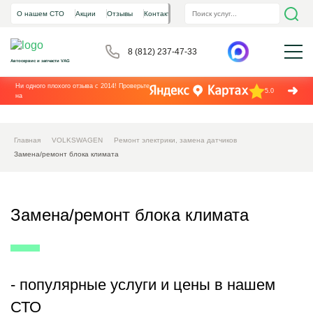
О нашем СТО
Акции
Отзывы
Контакты
8 (812) 237-47-33
Автосервис и запчасти VAG
Ни одного плохого отзыва с 2014! Проверьте
5.0
на
Главная
VOLKSWAGEN
Ремонт электрики, замена датчиков
Замена/ремонт блока климата
Замена/ремонт блока климата
- популярные услуги и цены в нашем
СТО