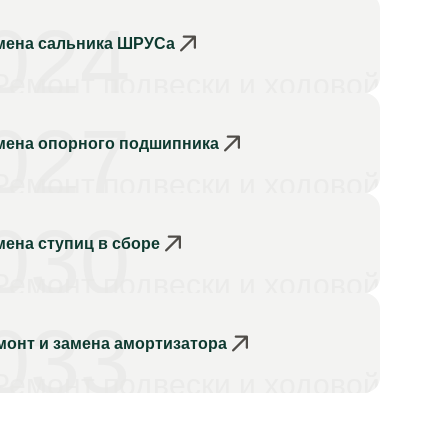
024
мена сальника ШРУСа
Ремонт подвески и ходовой
027
мена опорного подшипника
Ремонт подвески и ходовой
030
мена ступиц в сборе
Ремонт подвески и ходовой
033
монт и замена амортизатора
Ремонт подвески и ходовой