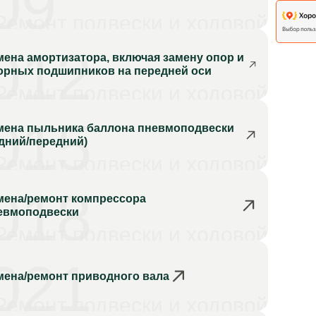
09
Ремонт подвески и ходовой
012
мена амортизатора, включая замену опор и
орных подшипников на передней оси
Ремонт подвески и ходовой
015
мена пыльника баллона пневмоподвески
адний/передний)
Ремонт подвески и ходовой
018
мена/ремонт компрессора
евмоподвески
Ремонт подвески и ходовой
021
мена/ремонт приводного вала
Ремонт подвески и ходовой