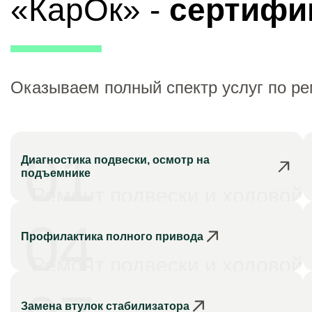
«КарОк» -
сертифи
Оказываем полный спектр услуг по р
01
Диагностика подвески, осмотр на
подъемнике
Ремонт подвески и ходовой
04
Профилактика полного привода
Ремонт подвески и ходовой
Замена втулок стабилизатора