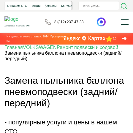
О нашем СТО
Акции
Отзывы
Контакты
8 (812) 237-47-33
Автосервис и запчасти VAG
Ни одного плохого отзыва с 2014! Проверьте
5.0
на
Главная
VOLKSWAGEN
Ремонт подвески и ходовой
Замена пыльника баллона пневмоподвески (задний/
передний)
Замена пыльника баллона
пневмоподвески (задний/
передний)
- популярные услуги и цены в нашем
СТО