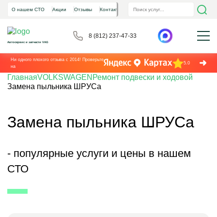
О нашем СТО
Акции
Отзывы
Контакты
8 (812) 237-47-33
Автосервис и запчасти VAG
Ни одного плохого отзыва с 2014! Проверьте
5.0
на
Главная
VOLKSWAGEN
Ремонт подвески и ходовой
Замена пыльника ШРУСа
Замена пыльника ШРУСа
- популярные услуги и цены в нашем
СТО