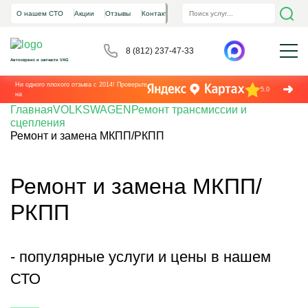
О нашем СТО
Акции
Отзывы
Контакты
8 (812) 237-47-33
Автосервис и запчасти VAG
Ни одного плохого отзыва с 2014! Проверьте
5.0
на
Главная
VOLKSWAGEN
Ремонт трансмиссии и
сцепления
Ремонт и замена МКПП/РКПП
Ремонт и замена МКПП/
РКПП
- популярные услуги и цены в нашем
СТО