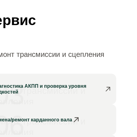
ервис
монт трансмиссии и сцепления
03
агностика АКПП и проверка уровня
монт трансмиссии и
дкостей
епления
06
монт трансмиссии и
мена/ремонт карданного вала
епления