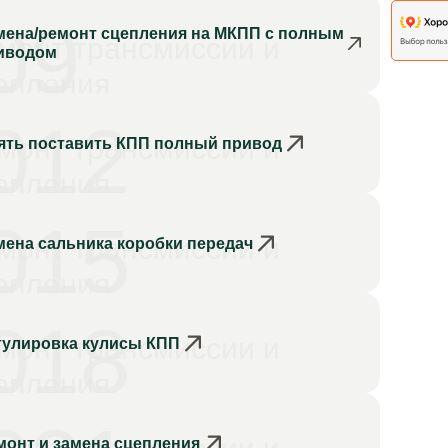
09
мена/ремонт сцепления на МКПП с полным
монт трансмиссии и
иводом
епления
012
монт трансмиссии и
ять поставить КПП полный привод
епления
015
монт трансмиссии и
мена сальника коробки передач
епления
018
монт трансмиссии и
гулировка кулисы КПП
епления
монт и замена сцепления