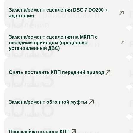
07
Замена/ремонт сцепления DSG 7 DQ200 +
Ремонт трансмиссии и
адаптация
сцепления
010
Замена/ремонт сцепления на МКПП с
Ремонт трансмиссии и
передним приводом (продольно
установленный ДВС)
сцепления
013
Ремонт трансмиссии и
Снять поставить КПП передний привод
сцепления
016
Ремонт трансмиссии и
Замена/ремонт обгонной муфты
сцепления
Переклейка поддона КПП