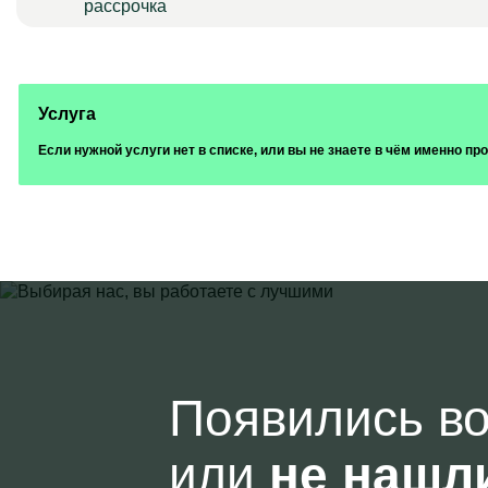
Услуга
Если нужной услуги нет в списке, или вы не знаете в чём именно п
Появились в
или
не нашл