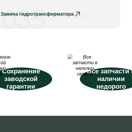
035
Ремонт трансмиссии и
Замена гидротрансформатора
сцепления
Сохранение
Все запчасти 
заводской
наличии
гарантии
недорого