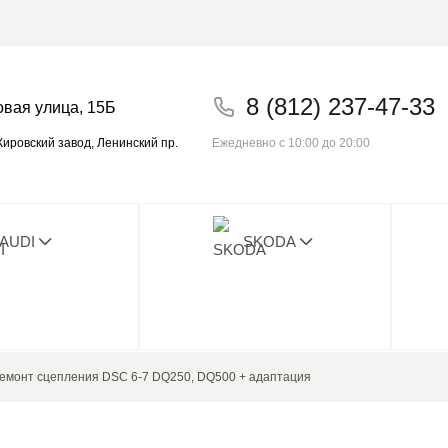
8 (812) 237-47-33
овая улица, 15Б
Ежедневно с 10:00 до 20:00
ировский завод, Ленинский пр.
AUDI
SKODA
о плохого отзыва с 2014! Проверьте на
емонт сцепления DSC 6-7 DQ250, DQ500 + адаптация