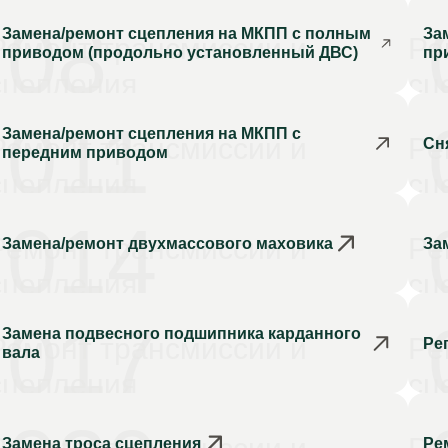
08
Замена/ремонт сцепления на МКПП с полным
За
Ремонт трансмиссии и
Ре
приводом (продольно установленный ДВС)
пр
сцепления
сц
011
Замена/ремонт сцепления на МКПП с
Ремонт трансмиссии и
Ре
Сн
передним приводом
сцепления
сц
014
Ремонт трансмиссии и
Ре
Замена/ремонт двухмассового маховика
За
сцепления
сц
017
Замена подвесного подшипника карданного
Ремонт трансмиссии и
Ре
Ре
вала
сцепления
сц
Замена троса сцепления
Ре