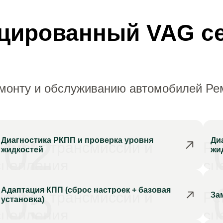
цированный VAG с
емонту и обслуживанию автомобилей Ре
02
Диагностика РКПП и проверка уровня
Ди
Ремонт трансмиссии и
Ре
жидкостей
жи
сцепления
сц
05
Адаптация КПП (сброс настроек + базовая
Ремонт трансмиссии и
Ре
За
установка)
сцепления
сц