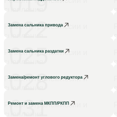
019
Ремонт трансмиссии и
сцепления
022
Ремонт трансмиссии и
Замена сальника привода
сцепления
025
Ремонт трансмиссии и
Замена сальника раздатки
сцепления
028
Ремонт трансмиссии и
Замена/ремонт углового редуктора
сцепления
031
Ремонт трансмиссии и
Ремонт и замена МКПП/РКПП
сцепления