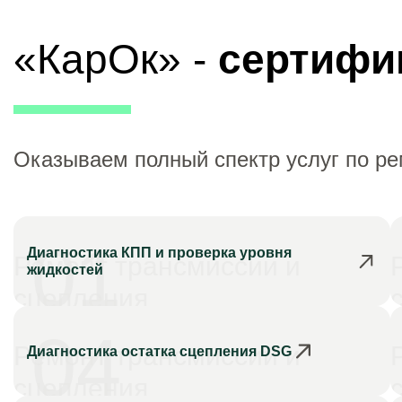
«КарОк» -
сертифи
Оказываем полный спектр услуг по р
01
Диагностика КПП и проверка уровня
Ремонт трансмиссии и
жидкостей
сцепления
04
Ремонт трансмиссии и
Диагностика остатка сцепления DSG
сцепления