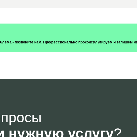
роблема - позвоните нам. Профессионально проконсультируем и запишем н
опросы
и нужную услугу
?