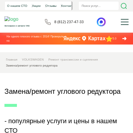
О нашем СТО
Акции
Отзывы
Контакты
8 (812) 237-47-33
Автосервис и запчасти VAG
Ни одного плохого отзыва с 2014! Проверьте
5.0
на
Главная
VOLKSWAGEN
Ремонт трансмиссии и сцепления
Замена/ремонт углового редуктора
Замена/ремонт углового редуктора
- популярные услуги и цены в нашем
СТО