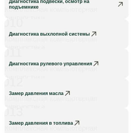
Диагностика подвески, осмотр на
подъемнике
Комплексная компьютерная
диагностика
010
Диагностика выхлопной системы
Комплексная компьютерная
диагностика
011
Диагностика рулевого управления
Комплексная компьютерная
диагностика
012
Замер давления масла
Комплексная компьютерная
диагностика
013
Замер давления в топлива
Комплексная компьютерная