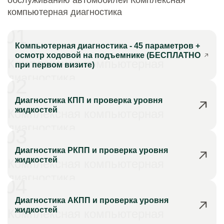
обслуживанию автомобилей Комплексная
компьютерная диагностика
01
Компьютерная диагностика - 45 параметров +
осмотр ходовой на подъемнике (БЕСПЛАТНО
Комплексная компьютерная
при первом визите)
диагностика
02
Диагностика КПП и проверка уровня
жидкостей
Комплексная компьютерная
диагностика
03
Диагностика РКПП и проверка уровня
жидкостей
Комплексная компьютерная
диагностика
04
Диагностика АКПП и проверка уровня
жидкостей
Комплексная компьютерная