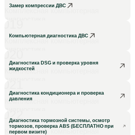
Замер компрессии ДВС
Комплексная компьютерная
диагностика
019
Компьютерная диагностика ДВС
Комплексная компьютерная
диагностика
020
Диагностика DSG и проверка уровня
жидкостей
Комплексная компьютерная
диагностика
021
Диагностика кондиционера и проверка
давления
Комплексная компьютерная
диагностика
022
Диагностика тормозной системы, осмотр
тормозов, проверка ABS (БЕСПЛАТНО при
Комплексная компьютерная
первом визите)