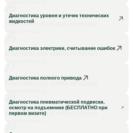
диагностика
05
Диагностика уровня и утечек технических
жидкостей
Комплексная компьютерная
диагностика
06
Диагностика электрики, считывание ошибок
Комплексная компьютерная
диагностика
07
Диагностика полного привода
Комплексная компьютерная
диагностика
08
Диагностика пневматической подвески,
осмотр на подъемнике (БЕСПЛАТНО при
Комплексная компьютерная
первом визите)
диагностика
09