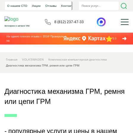
О нашем СТО
Акции
Отзывы
Контакты
8 (812) 237-47-33
Автосервис и запчасти VAG
Ни одного плохого отзыва с 2014! Проверьте
5.0
на
Главная
VOLKSWAGEN
Комплексная компьютерная диагностика
Диагностика механизма ГРМ, ремня или цепи ГРМ
Диагностика механизма ГРМ, ремня
или цепи ГРМ
- популярные услуги и цены в нашем