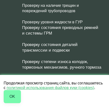
Проверку на наличие трещин и
повреждений трубопроводов
Проверку уровня жидкости в ГУР
Проверку состояния приводных ремней
и системы ГРМ
Проверку состояния деталей
трансмиссии и подвески
Проверку степени износа колодок,
тормозных механизмов, ручного тормоза
Проверку креплений двигателя и
Продолжая просмотр страниц сайта, вы соглашаетесь
трансмиссии
с
политикой использования файлов куки (cookies)
.
Проверку отсутствия утечек масла и
OK
рабочих жидкостей