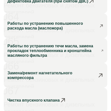
Дефектовка двигателя (при снятом ДВС)
Ремонт бензиновых и дизельных
двигателей
064
Работы по устранению повышенного
расхода масла (масложора)
Ремонт бензиновых и дизельных
двигателей
065
Работы по устранению течи масла, замена
прокладок теплообменника и кронштейна
Ремонт бензиновых и дизельных
масляного фильтра
двигателей
066
Замена/ремонт нагнетательного
компрессора
Ремонт бензиновых и дизельных
двигателей
067
Чистка впускного клапана
Ремонт бензиновых и дизельных