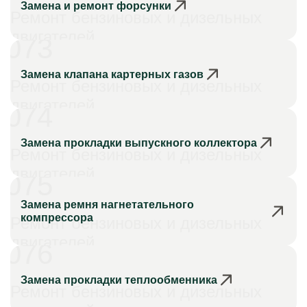
Замена и ремонт форсунки
Ремонт бензиновых и дизельных
двигателей
073
Замена клапана картерных газов
Ремонт бензиновых и дизельных
двигателей
074
Замена прокладки выпускного коллектора
Ремонт бензиновых и дизельных
двигателей
075
Замена ремня нагнетательного
компрессора
Ремонт бензиновых и дизельных
двигателей
076
Замена прокладки теплообменника
Ремонт бензиновых и дизельных