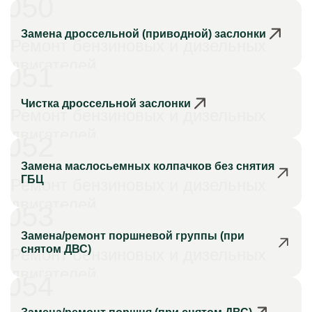
050
Замена дроссельной (приводной) заслонки
Ремонт бензиновых и дизельных
двигателей
051
Чистка дроссельной заслонки
Ремонт бензиновых и дизельных
двигателей
052
Замена маслосьемных колпачков без снятия
ГБЦ
Ремонт бензиновых и дизельных
двигателей
053
Замена/ремонт поршневой группы (при
снятом ДВС)
Ремонт бензиновых и дизельных
двигателей
054