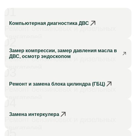
01
Компьютерная диагностика ДВС
Ремонт бензиновых и дизельных
двигателей
02
Замер компрессии, замер давления масла в
ДВС, осмотр эндоскопом
Ремонт бензиновых и дизельных
двигателей
03
Ремонт и замена блока цилиндра (ГБЦ)
Ремонт бензиновых и дизельных
двигателей
04
Замена интеркулера
Ремонт бензиновых и дизельных
двигателей
05