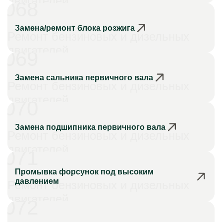
двигателей
068
Замена/ремонт блока розжига
Ремонт бензиновых и дизельных
двигателей
069
Замена сальника первичного вала
Ремонт бензиновых и дизельных
двигателей
070
Замена подшипника первичного вала
Ремонт бензиновых и дизельных
двигателей
071
Промывка форсунок под высоким
давлением
Ремонт бензиновых и дизельных
двигателей
072