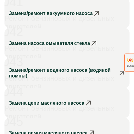
041
Замена/ремонт вакуумного насоса
Ремонт бензиновых и дизельных
двигателей
042
Замена насоса омывателя стекла
Ремонт бензиновых и дизельных
двигателей
043
Замена/ремонт водяного насоса (водяной
помпы)
Ремонт бензиновых и дизельных
двигателей
044
Замена цепи масляного насоса
Ремонт бензиновых и дизельных
двигателей
045
Замена ремня масляного насоса