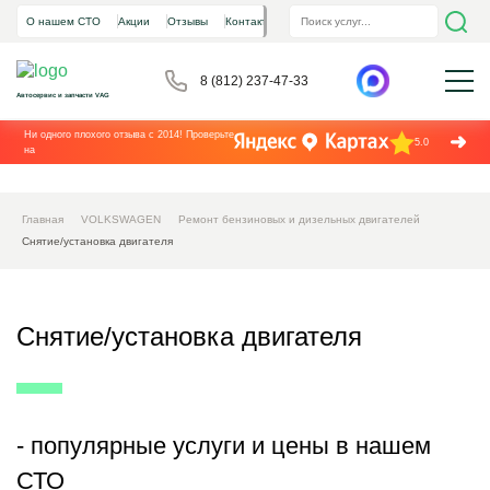
О нашем СТО
Акции
Отзывы
Контакты
8 (812) 237-47-33
Автосервис и запчасти VAG
Ни одного плохого отзыва с 2014! Проверьте
5.0
на
Главная
VOLKSWAGEN
Ремонт бензиновых и дизельных двигателей
Снятие/установка двигателя
Снятие/установка двигателя
- популярные услуги и цены в нашем
СТО