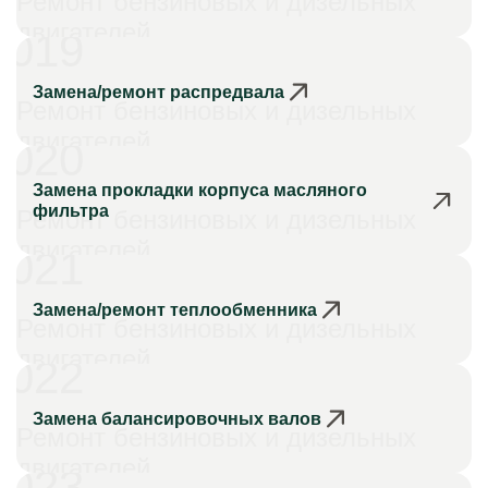
Ремонт бензиновых и дизельных
двигателей
019
Замена/ремонт распредвала
Ремонт бензиновых и дизельных
двигателей
020
Замена прокладки корпуса масляного
фильтра
Ремонт бензиновых и дизельных
двигателей
021
Замена/ремонт теплообменника
Ремонт бензиновых и дизельных
двигателей
022
Замена балансировочных валов
Ремонт бензиновых и дизельных
двигателей
023