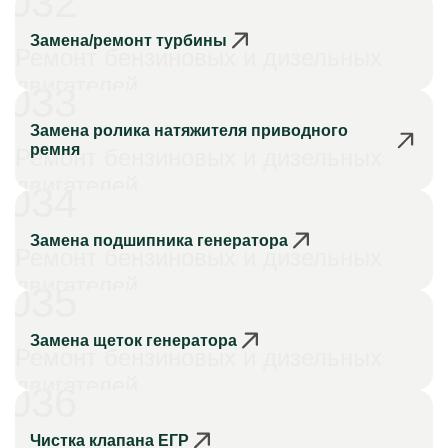
032
Замена/ремонт турбины
Ремонт бензиновых и дизельных
двигателей
033
Замена ролика натяжителя приводного
ремня
Ремонт бензиновых и дизельных
двигателей
034
Замена подшипника генератора
Ремонт бензиновых и дизельных
двигателей
035
Замена щеток генератора
Ремонт бензиновых и дизельных
двигателей
036
Чистка клапана ЕГР