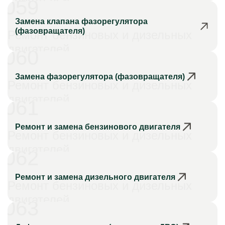
059
Замена клапана фазорегулятора
(фазовращателя)
Ремонт бензиновых и дизельных
двигателей
060
Замена фазорегулятора (фазовращателя)
Ремонт бензиновых и дизельных
двигателей
061
Ремонт и замена бензинового двигателя
Ремонт бензиновых и дизельных
двигателей
062
Ремонт и замена дизельного двигателя
Ремонт бензиновых и дизельных
двигателей
063