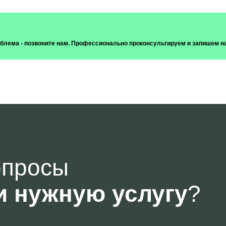
роблема - позвоните нам. Профессионально проконсультируем и запишем н
опросы
и нужную услугу
?