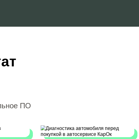
тат
льное ПО