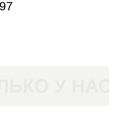
897
ЛЬКО У НАС