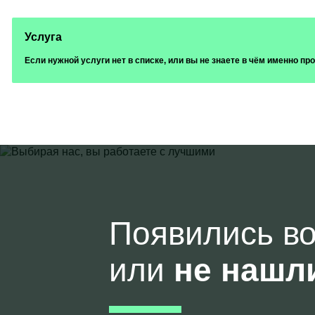
Услуга
Если нужной услуги нет в списке, или вы не знаете в чём именно п
Появились в
или
не нашл