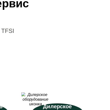
ервис
 TFSI
в
Дилерское